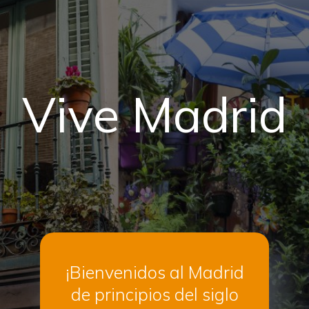
F
AQS
A
VENTURA
Vive Madrid
¡Bienvenidos al Madrid
de principios del siglo