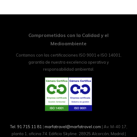
Comprometidos con la Calidad y el
Medioambiente
Contamos con las certificaciones ISO 9001 e ISO 14001,
garantía de nuestra excelencia operativa y
responsabilidad ambiental.
Tel. 91 715 11 81
|
marfatravel@marfatravel.com
| Av. M-40 17,
planta 1, oficina 74. Edificio Skyline. 28925 Alcorcón, Madrid |